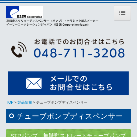
TOP
製品情報
スクリュー 容積移送式
シリンジポンプ
チューブポンプディスペンサー
マイクロショット
特注ノズル
TOP
製品情報
チューブポンプディスペンサー
塗布ロボット
チューブポンプディスペンサー
専用機設計・製作
ステンレスタンク
STPポンプ 無脈動ストレートチューブポンプ