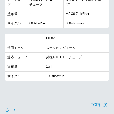
ブ
チューブ
ブ）
塗布量
１μｌ
MAX0.7ml/Shot
サイクル
800shot/min
300shot/min
ME02
使用モータ
ステッピングモータ
適応チューブ
外径1/16”PTFEチューブ
塗布量
1μｌ
サイクル
100shot/min
TOPに戻
る ↑