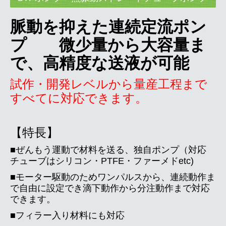
デモ機レンタル
脈動を抑えた連続定流ポン
塗布装置カスタム製品
プ
微少量から大容量ま
アプリケーション動画
で、高精度な送液が可能
FAQ
試作・開発レベルから量産工程まで
会社情報
すべてに対応できます。
お知らせ
お問合せ
【特長】
■
ぜんもう運動で材料を送る、独自ポンプ
（対応
チューブはシリコン・PTFE・ファーメド
etc
)
■
モーター駆動のためワンパルスから、連続動作ま
で自由に設定でき
滴下動作から分注動作
まで対応
できます。
■フィラー入り材料にも対応