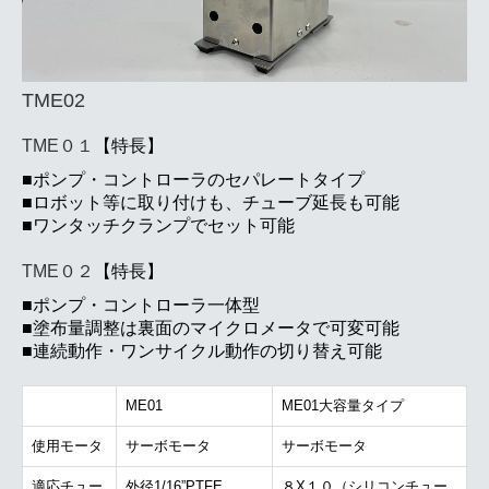
TME02
TME０１
【特長】
■ポンプ・コントローラのセパレートタイプ
■ロボット等に取り付けも、チューブ延長も可能
■ワンタッチクランプでセット可能
TME０２
【特長】
■ポンプ・コントローラ一体型
■塗布量調整は裏面のマイクロメータで可変可能
■連続動作・ワンサイクル動作の切り替え可能
ME01
ME01大容量タイプ
使用モータ
サーボモータ
サーボモータ
適応チュー
外径1/16”PTFE
８X１０（シリコンチュー